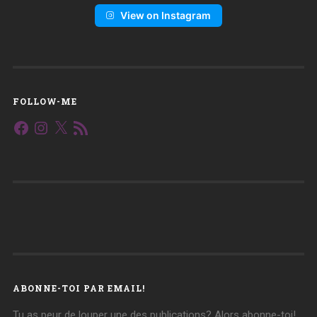
View on Instagram
FOLLOW-ME
Facebook
Instagram
X
Flux
RSS
ABONNE-TOI PAR EMAIL!
Tu as peur de louper une des publications? Alors abonne-toi!