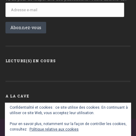
Adresse
e-
mail
Abonnez-vous
LECTURE(S) EN COURS
A LA CAVE
A
Confidentialité et cookies : ce site utilise des cookies. En continuant à
la
utiliser ce site Web, vous acceptez leur utilisation.
cave
Pour en savoir plus, notamment sur la façon de contrôler les cookies,
consultez :
Politique relative aux cookies
FIÈREMENT PROPULSÉ PAR WORDPRESS
|
THÈME :
BASKERVILLE 2 PAR
ANDERS NOREN
.