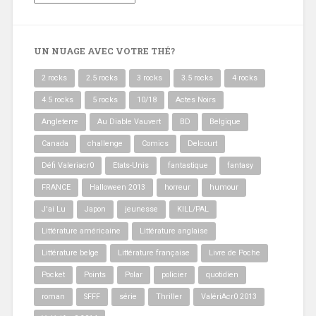
la
cave
UN NUAGE AVEC VOTRE THÉ?
2 rocks
2.5 rocks
3 rocks
3.5 rocks
4 rocks
4.5 rocks
5 rocks
10/18
Actes Noirs
Angleterre
Au Diable Vauvert
BD
Belgique
Canada
challenge
Comics
Delcourt
Défi Valeriacr0
Etats-Unis
fantastique
fantasy
FRANCE
Halloween 2013
horreur
humour
J'ai Lu
Japon
jeunesse
KILL/PAL
Littérature américaine
Littérature anglaise
Littérature belge
Littérature française
Livre de Poche
Pocket
Points
Polar
policier
quotidien
roman
SFFF
série
Thriller
ValériAcr0 2013