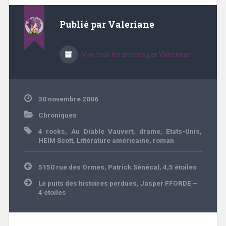
Publié par
Valeriane
Voir tous les articles par Valeriane
30 novembre 2006
Chroniques
4 rocks
,
Au Diable Vauvert
,
drame
,
Etats-Unis
,
HEIM Scott
,
Littérature américaine
,
roman
Navigation
5150 rue des Ormes, Patrick Sénécal, 4,5 étoiles
de
l’article
Le puits des histoires perdues, Jasper FFORDE –
4 étoiles