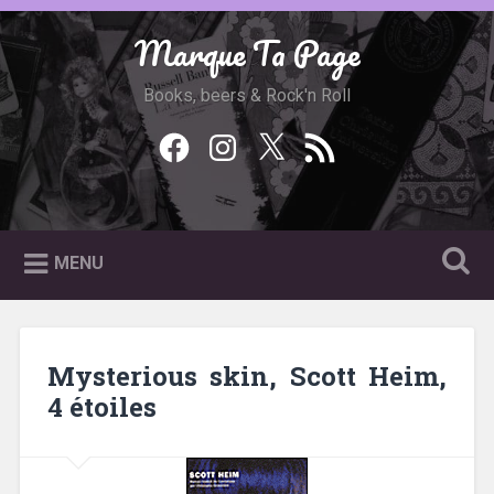
Accéder
au
Marque Ta Page
Recherche
contenu
principal
Books, beers & Rock'n Roll
Facebook
Instagram
Twitter
Feed
RSS
MENU
Mysterious skin, Scott Heim,
4 étoiles