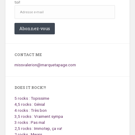
toi!
Adresse
e-
mail
Abonnez-vous
CONTACT ME
missvalerion@marquetapage.com
DOES IT ROCK?!
5 rocks : Topissime
4,5 rocks : Génial
4 rocks : Très bon
3,5 rocks : Vraiment sympa
3 rocks : Pas mal
2,5 rocks : Immotep, ça va!
2 rocks : Mwais