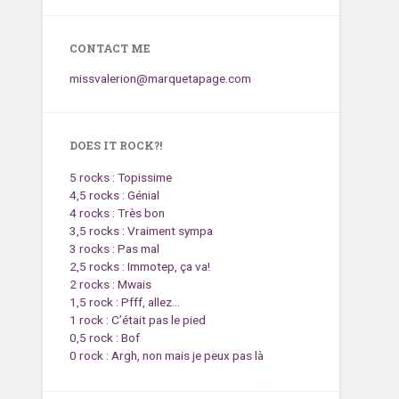
CONTACT ME
missvalerion@marquetapage.com
DOES IT ROCK?!
5 rocks : Topissime
4,5 rocks : Génial
4 rocks : Très bon
3,5 rocks : Vraiment sympa
3 rocks : Pas mal
2,5 rocks : Immotep, ça va!
2 rocks : Mwais
1,5 rock : Pfff, allez…
1 rock : C’était pas le pied
0,5 rock : Bof
0 rock : Argh, non mais je peux pas là