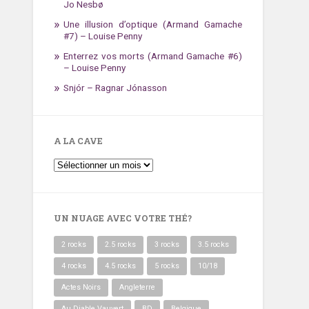
Jo Nesbø
Une illusion d’optique (Armand Gamache
#7) – Louise Penny
Enterrez vos morts (Armand Gamache #6)
– Louise Penny
Snjór – Ragnar Jónasson
A LA CAVE
A
la
cave
UN NUAGE AVEC VOTRE THÉ?
2 rocks
2.5 rocks
3 rocks
3.5 rocks
4 rocks
4.5 rocks
5 rocks
10/18
Actes Noirs
Angleterre
Au Diable Vauvert
BD
Belgique