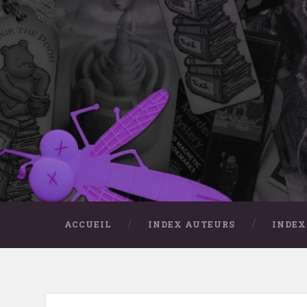
Accéder
au
contenu
principal
Recherche
ACCUEIL
INDEX AUTEURS
INDEX