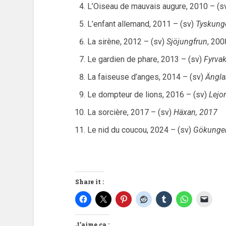
L’Oiseau de mauvais augure, 2010 – (s
L’enfant allemand, 2011 – (sv)
Tyskung
La sirène, 2012 – (sv)
Sjöjungfrun
, 200
Le gardien de phare, 2013 – (sv)
Fyrvak
La faiseuse d’anges, 2014 – (sv)
Ängla
Le dompteur de lions, 2016 – (sv)
Lejo
La sorcière, 2017 – (sv)
Häxan, 2017
Le nid du coucou, 2024 – (sv)
Gökunge
Share it :
J’aime ça :