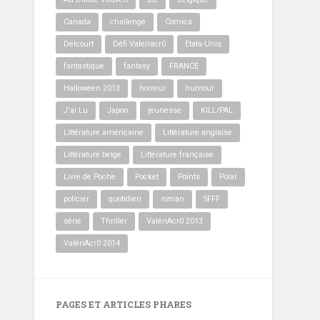
Canada
challenge
Comics
Delcourt
Défi Valeriacr0
Etats-Unis
fantastique
fantasy
FRANCE
Halloween 2013
horreur
humour
J'ai Lu
Japon
jeunesse
KILL/PAL
Littérature américaine
Littérature anglaise
Littérature belge
Littérature française
Livre de Poche
Pocket
Points
Polar
policier
quotidien
roman
SFFF
série
Thriller
ValériAcr0 2013
ValériAcr0 2014
PAGES ET ARTICLES PHARES