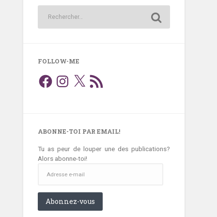
FOLLOW-ME
Facebook
Instagram
X
Flux
RSS
ABONNE-TOI PAR EMAIL!
Tu as peur de louper une des publications?
Alors abonne-toi!
Adresse
e-
mail
Abonnez-vous