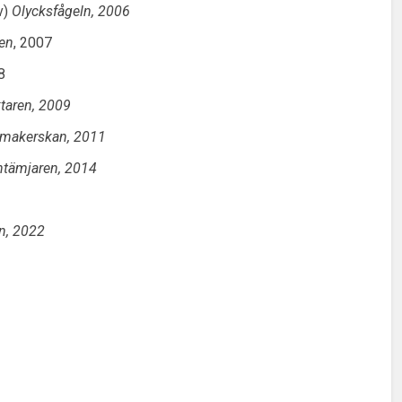
v)
Olycksfågeln, 2006
en
, 2007
8
taren, 2009
makerskan, 2011
ntämjaren, 2014
n, 2022