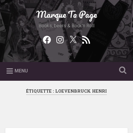
Accéder
au
Marque Ta Page
Recherche
contenu
principal
Books, beers & Rock'n Roll
Facebook
Instagram
Twitter
Feed
RSS
MENU
ÉTIQUETTE :
LOEVENBRUCK HENRI