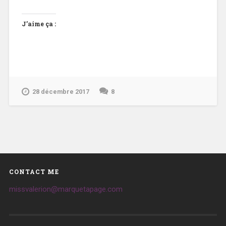
J’aime ça :
28 décembre 2017
8
CONTACT ME
missvalerion@marquetapage.com