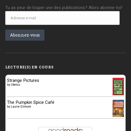
Tu as peur de louper une des publications? Alors abonne-toi!
Adresse
e-
mail
Abonnez-vous
LECTURE(S) EN COURS
Strange Pictures
by
Uketsu
The Pumpkin Spice Café
by
Laurie Gilmore