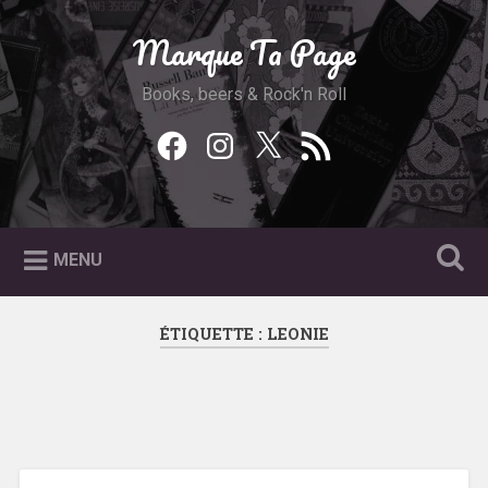
Accéder
au
Marque Ta Page
Recherche
contenu
principal
Books, beers & Rock'n Roll
Facebook
Instagram
Twitter
Feed
RSS
MENU
ÉTIQUETTE :
LEONIE