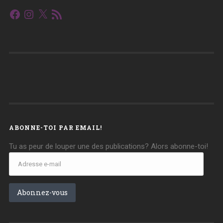
Facebook
Instagram
X
Flux
RSS
ABONNE-TOI PAR EMAIL!
Tu as peur de louper une des publications? Alors abonne-toi!
Adresse
e-
mail
Abonnez-vous