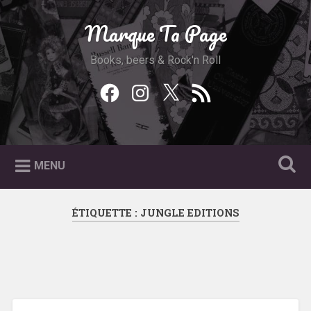
Accéder
au
Marque Ta Page
Recherche
contenu
principal
Books, beers & Rock'n Roll
Facebook
Instagram
Twitter
Feed
RSS
MENU
ÉTIQUETTE :
JUNGLE EDITIONS