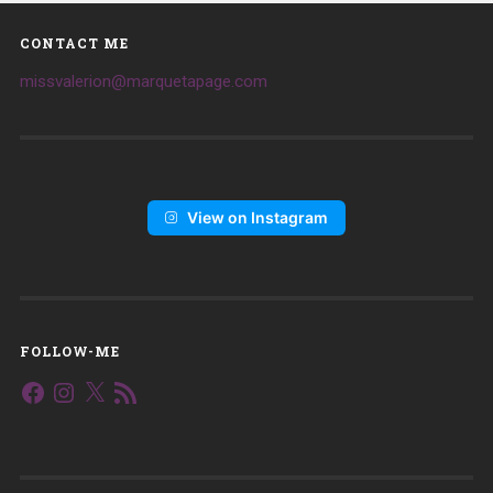
CONTACT ME
missvalerion@marquetapage.com
View on Instagram
FOLLOW-ME
Facebook
Instagram
X
Flux
RSS