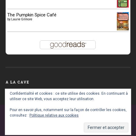
The Pumpkin Spice Café
by
Laurie Gilmore
A LA CAVE
A
Confidentialité et cookies : ce site utilise des cookies. En continuant à
la
utiliser ce site Web, vous acceptez leur utilisation.
cave
Pour en savoir plus, notamment sur la façon de contrôler les cookies,
consultez :
Politique relative aux cookies
FIÈREMENT PROPULSÉ PAR WORDPRESS
|
THÈME :
BASKERVILLE 2 PAR
ANDERS NOREN
.
RETOUR EN HAUT ↑