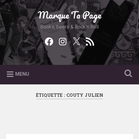
Accéder
au
Marque Ta Page
Recherche
contenu
principal
Books, beers & Rock'n Roll
Facebook
Instagram
Twitter
Feed
RSS
MENU
ÉTIQUETTE :
COUTY JULIEN