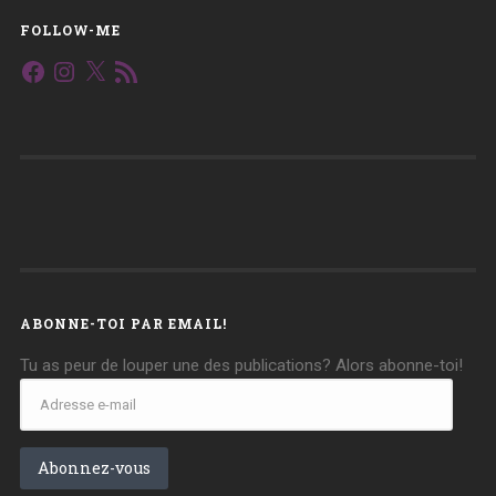
FOLLOW-ME
Facebook
Instagram
X
Flux
RSS
ABONNE-TOI PAR EMAIL!
Tu as peur de louper une des publications? Alors abonne-toi!
Adresse
e-
mail
Abonnez-vous